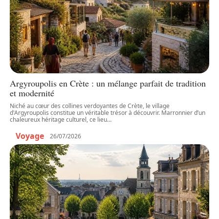
Argyroupolis en Crète : un mélange parfait de tradition
et modernité
Niché au cœur des collines verdoyantes de Crète, le village
d'Argyroupolis constitue un véritable trésor à découvrir. Marronnier d’un
chaleureux héritage culturel, ce lieu
…
Voyage
26/07/2026