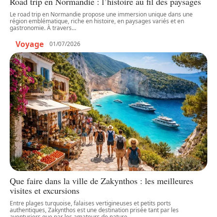
Road trip en Normandie : l’histoire au fil des paysages
Le road trip en Normandie propose une immersion unique dans une
région emblématique, riche en histoire, en paysages variés et en
gastronomie. À travers
…
Voyage
01/07/2026
Que faire dans la ville de Zakynthos : les meilleures
visites et excursions
Entre plages turquoise, falaises vertigineuses et petits ports
authentiques, Zakynthos est une destination prisée tant par les
aventuriers que par les amateurs de nature.
…