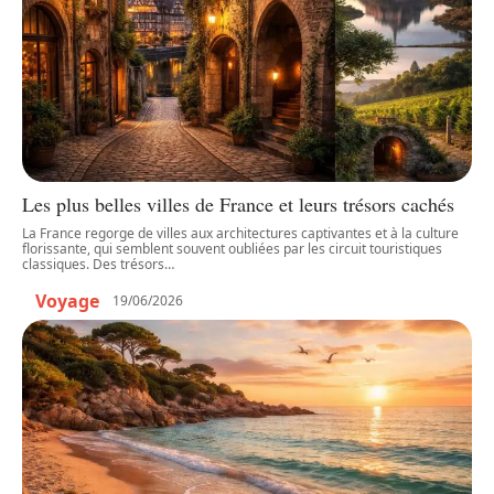
Les plus belles villes de France et leurs trésors cachés
La France regorge de villes aux architectures captivantes et à la culture
florissante, qui semblent souvent oubliées par les circuit touristiques
classiques. Des trésors
…
Voyage
19/06/2026