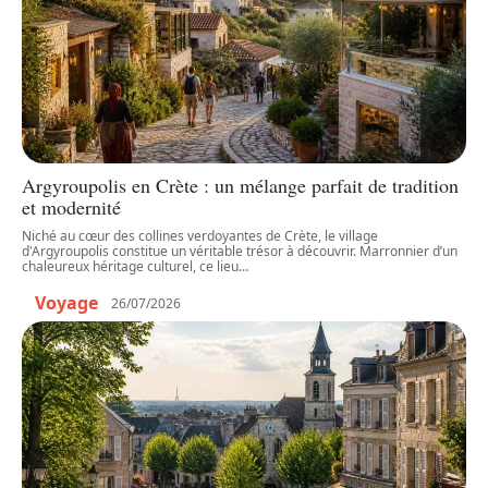
Argyroupolis en Crète : un mélange parfait de tradition
et modernité
Niché au cœur des collines verdoyantes de Crète, le village
d'Argyroupolis constitue un véritable trésor à découvrir. Marronnier d’un
chaleureux héritage culturel, ce lieu
…
Voyage
26/07/2026