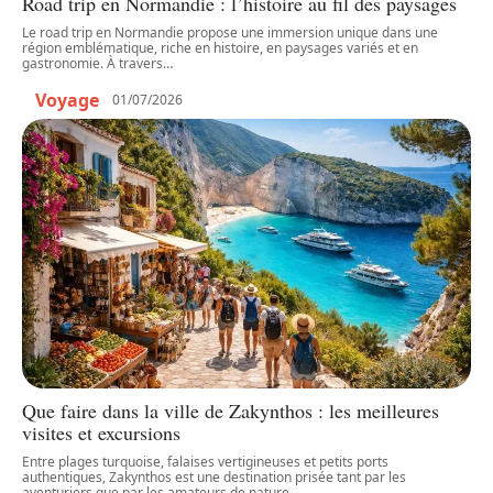
Road trip en Normandie : l’histoire au fil des paysages
Le road trip en Normandie propose une immersion unique dans une
région emblématique, riche en histoire, en paysages variés et en
gastronomie. À travers
…
Voyage
01/07/2026
Que faire dans la ville de Zakynthos : les meilleures
visites et excursions
Entre plages turquoise, falaises vertigineuses et petits ports
authentiques, Zakynthos est une destination prisée tant par les
aventuriers que par les amateurs de nature.
…