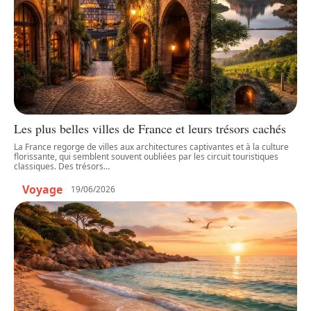
Les plus belles villes de France et leurs trésors cachés
La France regorge de villes aux architectures captivantes et à la culture
florissante, qui semblent souvent oubliées par les circuit touristiques
classiques. Des trésors
…
Voyage
19/06/2026