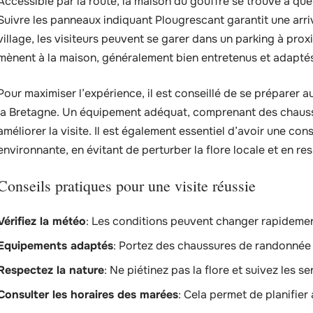
Accessible par la route, la maison du gouffre se trouve à que
Suivre les panneaux indiquant Plougrescant garantit une arr
village, les visiteurs peuvent se garer dans un parking à proxi
mènent à la maison, généralement bien entretenus et adaptés
Pour maximiser l’expérience, il est conseillé de se préparer
la Bretagne. Un équipement adéquat, comprenant des chaus
améliorer la visite. Il est également essentiel d’avoir une c
environnante, en évitant de perturber la flore locale et en re
Conseils pratiques pour une visite réussie
Vérifiez la météo
: Les conditions peuvent changer rapidemen
Equipements adaptés
: Portez des chaussures de randonnée
Respectez la nature
: Ne piétinez pas la flore et suivez les se
Consulter les horaires des marées
: Cela permet de planifier 