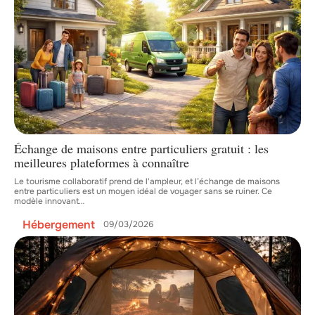
Échange de maisons entre particuliers gratuit : les
meilleures plateformes à connaître
Le tourisme collaboratif prend de l'ampleur, et l’échange de maisons
entre particuliers est un moyen idéal de voyager sans se ruiner. Ce
modèle innovant
…
Hébergement
09/03/2026