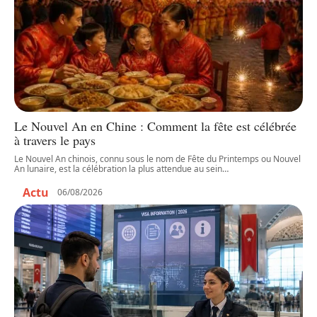
Le Nouvel An en Chine : Comment la fête est célébrée
à travers le pays
Le Nouvel An chinois, connu sous le nom de Fête du Printemps ou Nouvel
An lunaire, est la célébration la plus attendue au sein
…
Actu
06/08/2026