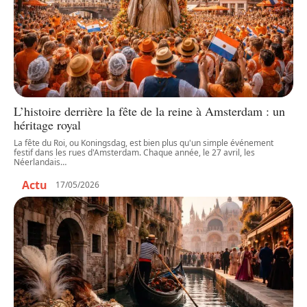
L’histoire derrière la fête de la reine à Amsterdam : un
héritage royal
La fête du Roi, ou Koningsdag, est bien plus qu'un simple événement
festif dans les rues d'Amsterdam. Chaque année, le 27 avril, les
Néerlandais
…
Actu
17/05/2026