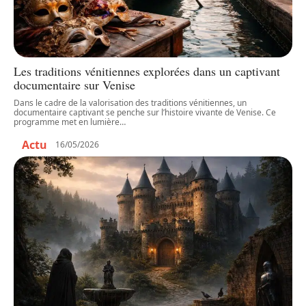
Les traditions vénitiennes explorées dans un captivant
documentaire sur Venise
Dans le cadre de la valorisation des traditions vénitiennes, un
documentaire captivant se penche sur l’histoire vivante de Venise. Ce
programme met en lumière
…
Actu
16/05/2026