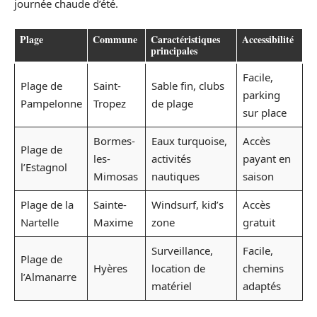
journée chaude d’été.
Plage
Commune
Caractéristiques
Accessibilité
principales
Facile,
Plage de
Saint-
Sable fin, clubs
parking
Pampelonne
Tropez
de plage
sur place
Bormes-
Eaux turquoise,
Accès
Plage de
les-
activités
payant en
l’Estagnol
Mimosas
nautiques
saison
Plage de la
Sainte-
Windsurf, kid’s
Accès
Nartelle
Maxime
zone
gratuit
Surveillance,
Facile,
Plage de
Hyères
location de
chemins
l’Almanarre
matériel
adaptés