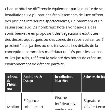
Chaque hôtel se différencie également par la qualité de ses
installations. La plupart des établissements de luxe offrent
des piscines intérieures spectaculaires, un hammam et un
sauna spacieux. De nombreux hôtels vont au-delà des
soins bien-être en proposant des végétations exotiques,
des décors aquatiques ou des zones de repos apaisantes à
proximité des jardins ou des terrasses. Les détails de la
conception, comme les matériaux utilisés pour les saunas
ou les jacuzzis, reflètent la volonté des hôtels de créer un
environnement de détente parfaite.
Adresse
Ambiance &
Installations
Soins exclusifs
de
Design
bien-être
l’hôtel
spa
Piscine
Élégance
Signature
intérieure &
Molitor
urbaine, art
Olivier Lecocq,
extérieure,