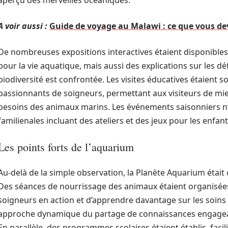
aperçu des merveilles océaniques.
A voir aussi :
Guide de voyage au Malawi : ce que vous de
De nombreuses expositions interactives étaient disponibles
pour la vie aquatique, mais aussi des explications sur les 
biodiversité est confrontée. Les visites éducatives étaien
passionnants de soigneurs, permettant aux visiteurs de m
besoins des animaux marins. Les événements saisonniers n’ét
familienales incluant des ateliers et des jeux pour les enfant
Les points forts de l’aquarium
Au-delà de la simple observation, la Planète Aquarium étai
Des séances de nourrissage des animaux étaient organisées
soigneurs en action et d’apprendre davantage sur les soins
approche dynamique du partage de connaissances engageait 
En parallèle, des programmes scolaires étaient établis, faci