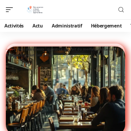
Activités
Actu
Administratif
Hébergement
Avis des clients : qu'est-ce qui fait du meilleur restaurant à
Bordeaux Lac un lieu prisé?