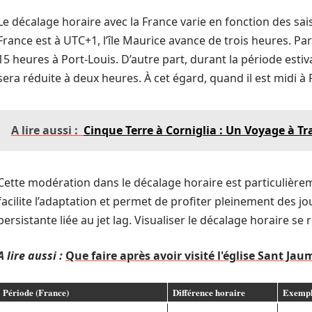
Le décalage horaire avec la France varie en fonction des sai
France est à UTC+1, l’île Maurice avance de trois heures. Par 
15 heures à Port-Louis. D’autre part, durant la période estiva
sera réduite à deux heures. À cet égard, quand il est midi à P
A lire aussi :
Cinque Terre à Corniglia : Un Voyage à Tr
Cette modération dans le décalage horaire est particulièrem
facilite l’adaptation et permet de profiter pleinement des j
persistante liée au jet lag. Visualiser le décalage horaire se ré
A lire aussi :
Que faire après avoir visité l'église Sant Jau
Période (France)
Différence horaire
Exemp