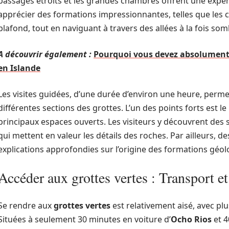
passages étroits et les grandes chambres offrent une expéri
apprécier des formations impressionnantes, telles que les 
plafond, tout en naviguant à travers des allées à la fois so
A découvrir également :
Pourquoi vous devez absolument v
en Islande
Les visites guidées, d’une durée d’environ une heure, permet
différentes sections des grottes. L’un des points forts est 
principaux espaces ouverts. Les visiteurs y découvrent des s
qui mettent en valeur les détails des roches. Par ailleurs, 
explications approfondies sur l’origine des formations géolo
Accéder aux grottes vertes : Transport et
Se rendre aux
grottes vertes
est relativement aisé, avec pl
Situées à seulement 30 minutes en voiture d’
Ocho Rios
et 4