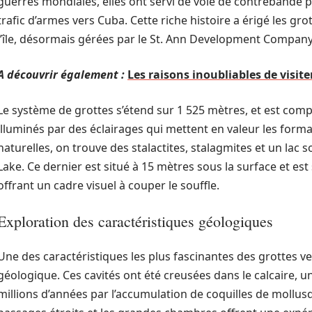
guerres mondiales, elles ont servi de voie de contrebande po
trafic d’armes vers Cuba. Cette riche histoire a érigé les gro
l’île, désormais gérées par le St. Ann Development Company
A découvrir également :
Les raisons inoubliables de visite
Le système de grottes s’étend sur 1 525 mètres, et est com
illuminés par des éclairages qui mettent en valeur les form
naturelles, on trouve des stalactites, stalagmites et un lac
Lake. Ce dernier est situé à 15 mètres sous la surface et est 
offrant un cadre visuel à couper le souffle.
Exploration des caractéristiques géologiques
Une des caractéristiques les plus fascinantes des grottes v
géologique. Ces cavités ont été creusées dans le calcaire, un
millions d’années par l’accumulation de coquilles de mollu