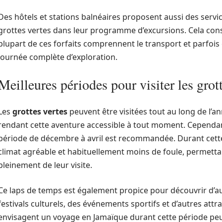
Des hôtels et stations balnéaires proposent aussi des servi
grottes vertes dans leur programme d’excursions. Cela const
plupart de ces forfaits comprennent le transport et parfois
journée complète d’exploration.
Meilleures périodes pour visiter les grot
Les
grottes vertes
peuvent être visitées tout au long de l’an
rendant cette aventure accessible à tout moment. Cependan
période de décembre à avril est recommandée. Durant cette
climat agréable et habituellement moins de foule, permettant
pleinement de leur visite.
Ce laps de temps est également propice pour découvrir d’autre
festivals culturels, des événements sportifs et d’autres attr
envisagent un voyage en Jamaïque durant cette période p