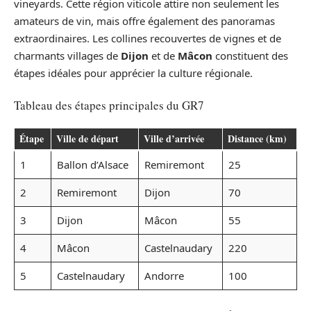
vineyards. Cette région viticole attire non seulement les
amateurs de vin, mais offre également des panoramas
extraordinaires. Les collines recouvertes de vignes et de
charmants villages de
Dijon
et de
Mâcon
constituent des
étapes idéales pour apprécier la culture régionale.
Tableau des étapes principales du GR7
Étape
Ville de départ
Ville d’arrivée
Distance (km)
1
Ballon d’Alsace
Remiremont
25
2
Remiremont
Dijon
70
3
Dijon
Mâcon
55
4
Mâcon
Castelnaudary
220
5
Castelnaudary
Andorre
100