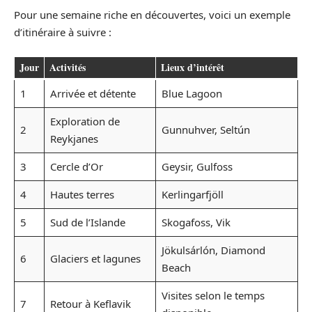
Pour une semaine riche en découvertes, voici un exemple
d’itinéraire à suivre :
Jour
Activités
Lieux d’intérêt
1
Arrivée et détente
Blue Lagoon
Exploration de
2
Gunnuhver, Seltún
Reykjanes
3
Cercle d’Or
Geysir, Gulfoss
4
Hautes terres
Kerlingarfjöll
5
Sud de l’Islande
Skogafoss, Vik
Jökulsárlón, Diamond
6
Glaciers et lagunes
Beach
Visites selon le temps
7
Retour à Keflavik