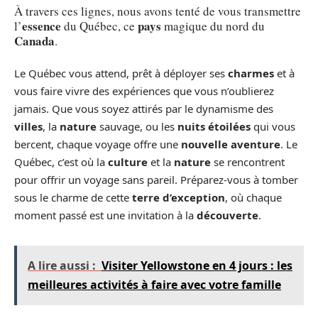
À travers ces lignes, nous avons tenté de vous transmettre
essence
pays
l’
du Québec, ce
magique du nord du
Canada
.
Le Québec vous attend, prêt à déployer ses
charmes
et à
vous faire vivre des expériences que vous n’oublierez
jamais. Que vous soyez attirés par le dynamisme des
villes
, la
nature
sauvage, ou les
nuits étoilées
qui vous
bercent, chaque voyage offre une
nouvelle aventure
. Le
Québec, c’est où la
culture
et la
nature
se rencontrent
pour offrir un voyage sans pareil. Préparez-vous à tomber
sous le charme de cette
terre d’exception
, où chaque
moment passé est une invitation à la
découverte
.
A lire aussi :
Visiter Yellowstone en 4 jours : les
meilleures activités à faire avec votre famille