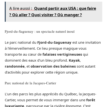
A lire aussi :
Quand partir aux USA : que faire
? Où aller ? Quoi visiter ? Où manger ?
Fjord-du-Saguenay : un spectacle naturel inouï
Le parc national du
Fjord-du-Saguenay
est une invitation
à l’émerveillement. Ce lieu presque magique vous
transporte au cœur de
falaises vertigineuses
qui
dominent des eaux d’un bleu profond.
Kayak
,
randonnée
, et
observation des baleines
sont autant
d’activités pour explorer cette région unique.
Parc national de la Jacques-Cartier
L’un des parcs les plus appréciés du Québec, la Jacques-
Cartier, vous permet de vous immerger dans une
forêt
luxuriante
, parcourue par la rivière éponyme. C’est