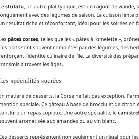
Le
stufatu
, un autre plat typique, est un ragoût de viande,
longuement avec des légumes de saison. La cuisson lente p
un résultat riche et réconfortant, idéal pour les soirées en f
Les
pâtes corses
, telles que les « pâtes à l’omelette », prônen
Ces plats sont souvent complétés par des légumes, des her
renforçant l’identité culinaire de l’île. La diversité des prép
transmis à travers les âges.
Les spécialités sucrées
En matière de desserts, la Corse ne fait pas exception. Parm
mention spéciale. Ce gâteau à base de brocciu et de citron es
conclure un repas copieux. Une autre spécialité, le
canistrel
souvent aromatisée aux amandes ou au vin blanc.
Ces desserts représentent non seulement un régal pour les 