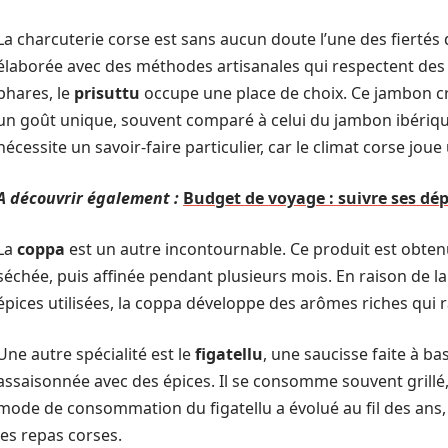
La charcuterie corse est sans aucun doute l’une des fiertés d
élaborée avec des méthodes artisanales qui respectent des t
phares, le
prisuttu
occupe une place de choix. Ce jambon cru e
un goût unique, souvent comparé à celui du jambon ibériqu
nécessite un savoir-faire particulier, car le climat corse jou
A découvrir également :
Budget de voyage : suivre ses dé
La
coppa
est un autre incontournable. Ce produit est obtenu
séchée, puis affinée pendant plusieurs mois. En raison de la
épices utilisées, la coppa développe des arômes riches qui 
Une autre spécialité est le
figatellu
, une saucisse faite à ba
assaisonnée avec des épices. Il se consomme souvent grillé, 
mode de consommation du figatellu a évolué au fil des ans, 
les repas corses.