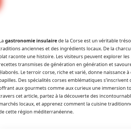
La
gastronomie insulaire
de la Corse est un véritable tréso
traditions anciennes et des ingrédients locaux. De la char
plat raconte une histoire. Les visiteurs peuvent explorer l
recettes transmises de génération en génération et savou
élaborés. Le terroir corse, riche et varié, donne naissance à
papilles. Des spécialités corses emblématiques s’inscriven
offrant aux gourmets comme aux curieux une immersion totale
travers cet article, partez à la découverte des incontournabl
marchés locaux, et apprenez comment la cuisine traditionnelle
de cette région méditerranéenne.