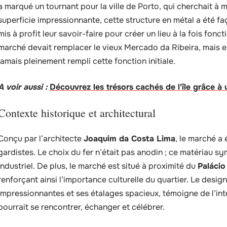
a marqué un tournant pour la ville de Porto, qui cherchait à 
superficie impressionnante, cette structure en métal a été f
mis à profit leur savoir-faire pour créer un lieu à la fois fon
marché devait remplacer le vieux Mercado da Ribeira, mais en 
jamais pleinement rempli cette fonction initiale.
A voir aussi :
Découvrez les trésors cachés de l'île grâce à 
Contexte historique et architectural
Conçu par l’architecte
Joaquim da Costa Lima
, le marché a
gardistes. Le choix du fer n’était pas anodin ; ce matériau sy
industriel. De plus, le marché est situé à proximité du
Palácio
renforçant ainsi l’importance culturelle du quartier. Le design
impressionnantes et ses étalages spacieux, témoigne de l’in
pourrait se rencontrer, échanger et célébrer.