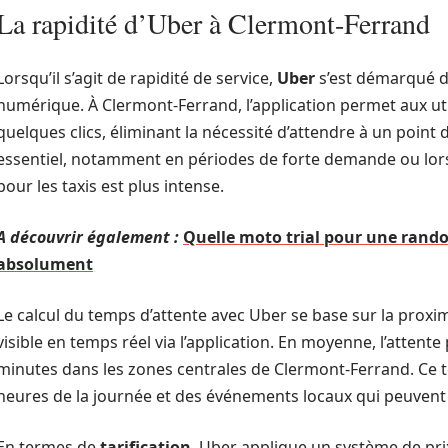
La rapidité d’Uber à Clermont-Ferrand
Lorsqu’il s’agit de rapidité de service,
Uber
s’est démarqué d
numérique. À Clermont-Ferrand, l’application permet aux u
quelques clics, éliminant la nécessité d’attendre à un point
essentiel, notamment en périodes de forte demande ou lors
pour les taxis est plus intense.
A découvrir également :
Quelle moto trial pour une rando
absolument
Le calcul du temps d’attente avec Uber se base sur la proxi
visible en temps réel via l’application. En moyenne, l’attente
minutes dans les zones centrales de Clermont-Ferrand. Ce t
heures de la journée et des événements locaux qui peuvent i
En termes de
tarification
, Uber applique un système de pri