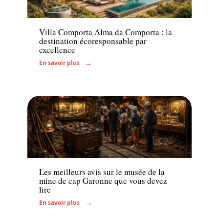
Actu
Villa Comporta Alma da Comporta : la
destination écoresponsable par
excellence
En savoir plus
Actu
Les meilleurs avis sur le musée de la
mine de cap Garonne que vous devez
lire
En savoir plus