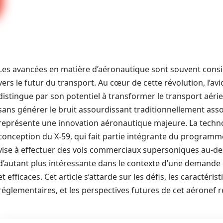
Les avancées en matière d’aéronautique sont souvent con
vers le futur du transport. Au cœur de cette révolution, l’a
distingue par son potentiel à transformer le transport aéri
sans générer le bruit assourdissant traditionnellement asso
représente une innovation aéronautique majeure. La techn
conception du X-59, qui fait partie intégrante du program
vise à effectuer des vols commerciaux supersoniques au-des
d’autant plus intéressante dans le contexte d’une demande
et efficaces. Cet article s’attarde sur les défis, les caractéri
réglementaires, et les perspectives futures de cet aéronef r