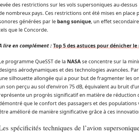
levée des restrictions sur les vols supersoniques au-dessus
de nombreux pays. Ces restrictions ont été mises en place 
sonores générées par le
bang sonique
, un effet secondair
tels que le Concorde.
A lire en complément :
Top 5 des astuces pour dénicher le
Le programme QueSST de la
NASA
se concentre sur la mini
designs aérodynamiques et des technologies avancées. Par 
une silhouette allongée qui a pour but de fragmenter les o
un son perçu au sol d’environ 75 dB, équivalent au bruit d’u
représente un progrès significatif en matière de réduction 
démontré que le confort des passagers et des populations v
être amélioré de manière significative grâce à ces innovatio
Les spécificités techniques de l’avion supersoniqu