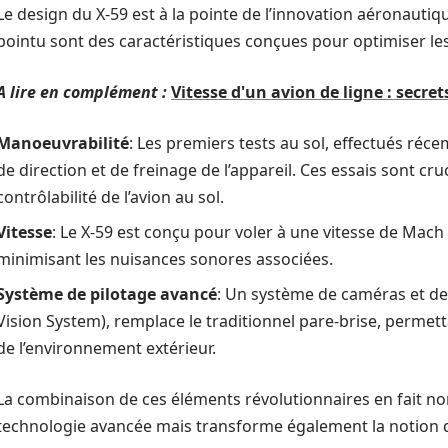
Le design du X-59 est à la pointe de l’innovation aéronauti
pointu sont des caractéristiques conçues pour optimiser 
A lire en complément :
Vitesse d'un avion de ligne : secre
Manoeuvrabilité
: Les premiers tests au sol, effectués réc
de direction et de freinage de l’appareil. Ces essais sont cruc
contrôlabilité de l’avion au sol.
Vitesse
: Le X-59 est conçu pour voler à une vitesse de Mach 
minimisant les nuisances sonores associées.
Système de pilotage avancé
: Un système de caméras et de
Vision System), remplace le traditionnel pare-brise, permet
de l’environnement extérieur.
La combinaison de ces éléments révolutionnaires en fait n
technologie avancée mais transforme également la notion de