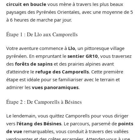
circuit en boucle
vous mène à travers les plus beaux
paysages des Pyrénées Orientales, avec une moyenne de 5
à 6 heures de marche par jour.
Étape 1 : De Llo aux Camporells
Votre aventure commence à
Llo
, un pittoresque village
pyrénéen. En empruntant le
sentier GR10
, vous traversez
des
forêts de sapins
et des prairies alpines avant
d’atteindre le
refuge des Camporells
. Cette première
étape est idéale pour se familiariser avec le terrain et
admirer les
vues panoramiques
.
Étape 2 : De Camporells à Bésines
Le lendemain, vous quittez Camporells pour vous diriger
vers
l’étang des Bésines
. Le parcours, parsemé de
points
de vue
remarquables, vous conduit à travers des vallées
verdoyantes et des crêtes escarpées. Attendez-vous à une