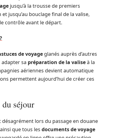
yage
jusqu’à la trousse de premiers
n et jusqu’au bouclage final de la valise,
de contrôle avant le départ.
?
 astuces de voyage
glanés auprès d’autres
, adapter sa
préparation de la valise
à la
compagnies aériennes devient automatique
ions permettent aujourd’hui de créer ces
s du séjour
out désagrément lors du passage en douane
 ainsi que tous les
documents de voyage
uvegardé en ligne offre une précaution