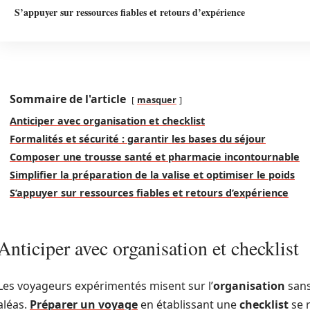
S’appuyer sur ressources fiables et retours d’expérience
Sommaire de l'article
masquer
Anticiper avec organisation et checklist
Formalités et sécurité : garantir les bases du séjour
Composer une trousse santé et pharmacie incontournable
Simplifier la préparation de la valise et optimiser le poids
S’appuyer sur ressources fiables et retours d’expérience
Anticiper avec organisation et checklist
Les voyageurs expérimentés misent sur l’
organisation
sans
aléas.
Préparer un voyage
en établissant une
checklist
se r