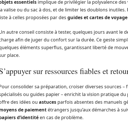
objets essentiels
implique de privilégier la polyvalence des
la valise ou du sac à dos, et de limiter les doublons inutil
liste à celles proposées par des
guides et cartes de voyage
Un autre conseil consiste à tester, quelques jours avant le dé
charge afin de juger du confort sur la durée. Ce geste simpl
quelques éléments superflus, garantissant liberté de mouve
sur place.
S’appuyer sur ressources fiables et retou
Pour consolider sa préparation, croiser diverses sources –
spécialisés ou guides papier – enrichit la vision pratique du
offre des idées ou
astuces
parfois absentes des manuels gén
moyens de paiement
étrangers jusqu’aux démarches à sui
papiers d’identité
en cas de problème.