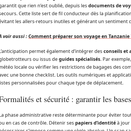
garantit que rien n’est oublié, depuis les
documents de vo
secours. Cette liste sert de fil conducteur dès la planificatio
évitant les allers-retours inutiles et générant un sentiment 
A voir aussi :
Comment préparer son voyage en Tanzanie 
L’anticipation permet également d’intégrer des
conseils et
globetrotteurs ou issus de
guides spécialisés
. Par exemple
météo locale ou vérifier les restrictions de bagages des 
avec une bonne checklist. Les outils numériques et applicat
listes personnalisées pour chaque type de déplacement.
Formalités et sécurité : garantir les base
La phase administrative reste déterminante pour éviter t
ou en cas de contrôle. Détenir ses
papiers d’identité
à jour
nécessaires s’impose comme une règle absolue. Un scan sa