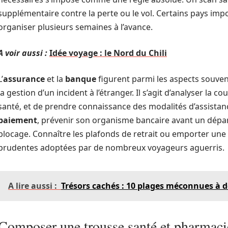
supplémentaire contre la perte ou le vol. Certains pays imp
organiser plusieurs semaines à l’avance.
A voir aussi :
Idée voyage : le Nord du Chili
L’
assurance
et la
banque
figurent parmi les aspects souvent
la gestion d’un incident à l’étranger. Il s’agit d’analyser la
santé, et de prendre connaissance des modalités d’assistan
paiement
, prévenir son organisme bancaire avant un dépar
blocage. Connaître les plafonds de retrait ou emporter une 
prudentes adoptées par de nombreux voyageurs aguerris.
A lire aussi :
Trésors cachés : 10 plages méconnues à 
Composer une trousse santé et pharmaci