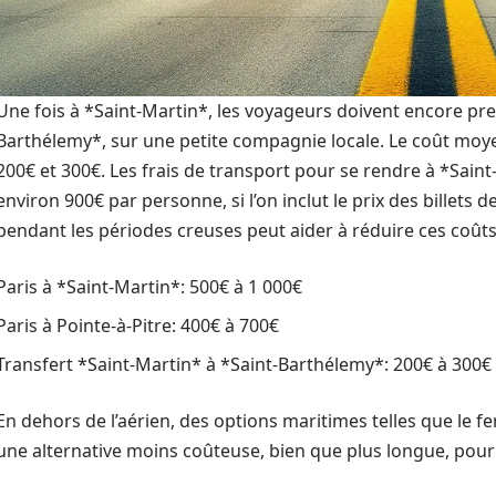
Une fois à *Saint-Martin*, les voyageurs doivent encore pre
Barthélemy*, sur une petite compagnie locale. Le coût moyen
200€ et 300€. Les frais de transport pour se rendre à *Sai
environ 900€ par personne, si l’on inclut le prix des billets d
pendant les périodes creuses peut aider à réduire ces coûts
Paris à *Saint-Martin*: 500€ à 1 000€
Paris à Pointe-à-Pitre: 400€ à 700€
Transfert *Saint-Martin* à *Saint-Barthélemy*: 200€ à 300€
En dehors de l’aérien, des options maritimes telles que le ferr
une alternative moins coûteuse, bien que plus longue, pour