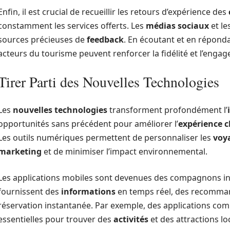
Enfin, il est crucial de recueillir les retours d’expérience des
constamment les services offerts. Les
médias sociaux
et le
sources précieuses de
feedback
. En écoutant et en répon
acteurs du tourisme peuvent renforcer la fidélité et l’engag
Tirer Parti des Nouvelles Technologies
Les
nouvelles technologies
transforment profondément l’
opportunités sans précédent pour améliorer l’
expérience c
Les outils numériques permettent de personnaliser les
voy
marketing
et de minimiser l’impact environnemental.
Les applications mobiles sont devenues des compagnons i
fournissent des
informations
en temps réel, des recomman
réservation instantanée. Par exemple, des applications c
essentielles pour trouver des
activités
et des attractions l