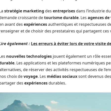
La
stratégie marketing
des
entreprises
dans l’industrie d
demande croissante de
tourisme durable
. Les
agences de
en avant des
expériences
authentiques et respectueuses de 
renseigner et de choisir des prestataires qui partagent ces 
Lire également :
Les erreurs à éviter lors de votre visite 
Les
nouvelles technologies
jouent également un rôle esse
durable
. Les applications et les plateformes numériques p
alternatives, de réserver des activités respectueuses de l’e
nos choix de
voyage
. Les
médias sociaux
sont devenus des 
partager des
expériences
durables.