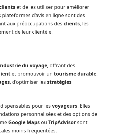
clients
et de les utiliser pour améliorer
s plateformes d’avis en ligne sont des
dant aux préoccupations des
clients
, les
ement de leur clientèle.
industrie du voyage
, offrant des
lient
et promouvoir un
tourisme durable
.
ages
, d’optimiser les
stratégies
ndispensables pour les
voyageurs
. Elles
dations personnalisées et des options de
omme
Google Maps
ou
TripAdvisor
sont
ocales moins fréquentées.