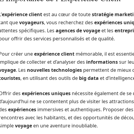
L’
expérience client
est au cœur de toute
stratégie market
tant que
voyageurs
, vous recherchez des
expériences uni
attentes spécifiques. Les
agences de voyage
et les
entrepr
pour offrir des services personnalisés et de qualité.
Pour créer une
expérience client
mémorable, il est essenti
implique de collecter et d’analyser des
informations
sur le
voyage
. Les
nouvelles technologies
permettent de mieux co
touristes
, en utilisant des outils de
big data
et d’intelligence
Offrir des
expériences uniques
nécessite également de se 
d’aujourd’hui ne se contentent plus de visiter les attraction
des
expériences
immersives et authentiques. Proposer des a
rencontres avec les habitants, et des opportunités de décou
simple
voyage
en une aventure inoubliable.